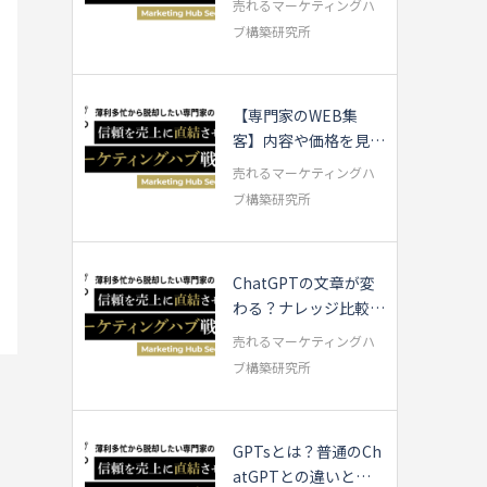
売れるマーケティングハ
ブ構築研究所
【専門家のWEB集
客】内容や価格を見直
す前に確認すべき3...
売れるマーケティングハ
ブ構築研究所
ChatGPTの文章が変
わる？ナレッジ比較し
てみました
売れるマーケティングハ
ブ構築研究所
GPTsとは？普通のCh
atGPTとの違いと使