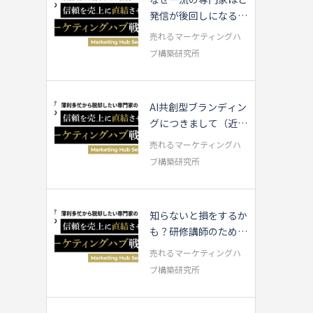
発信が後回しになるの
か？
売れるマーケティングハ
ブ構築研究所
AI共創型ブランディン
グにつきまして（近況
報告）
売れるマーケティングハ
ブ構築研究所
知らないと損をするか
も？研修講師のための
AI活用3つのTips
売れるマーケティングハ
ブ構築研究所