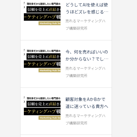
どうしてAIを使えば使
うほどズレを感じるの
か？
売れるマーケティングハ
ブ構築研究所
今、何を売ればいいの
か分からない？でした
ら…
売れるマーケティングハ
ブ構築研究所
顧客対象をAかBかで
道に迷っている貴方へ
売れるマーケティングハ
ブ構築研究所