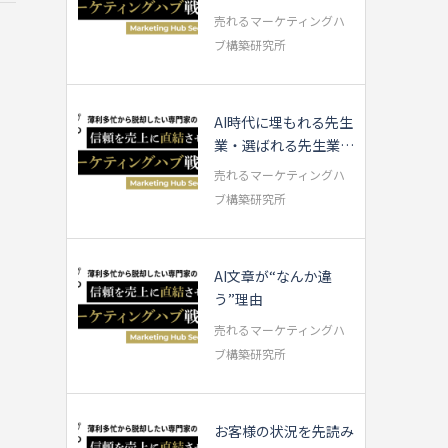
い方を実演【専門家...
売れるマーケティングハ
ブ構築研究所
AI時代に埋もれる先生
業・選ばれる先生業の
違いとは？
売れるマーケティングハ
ブ構築研究所
AI文章が“なんか違
う”理由
売れるマーケティングハ
ブ構築研究所
お客様の状況を先読み