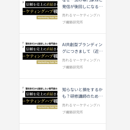
発信が後回しになるの
か？
売れるマーケティングハ
ブ構築研究所
AI共創型ブランディン
グにつきまして（近況
報告）
売れるマーケティングハ
ブ構築研究所
知らないと損をするか
も？研修講師のための
AI活用3つのTips
売れるマーケティングハ
ブ構築研究所