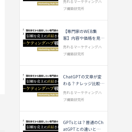
売れるマーケティングハ
ブ構築研究所
【専門家のWEB集
客】内容や価格を見直
す前に確認すべき3...
売れるマーケティングハ
ブ構築研究所
ChatGPTの文章が変
わる？ナレッジ比較し
てみました
売れるマーケティングハ
ブ構築研究所
GPTsとは？普通のCh
atGPTとの違いと使