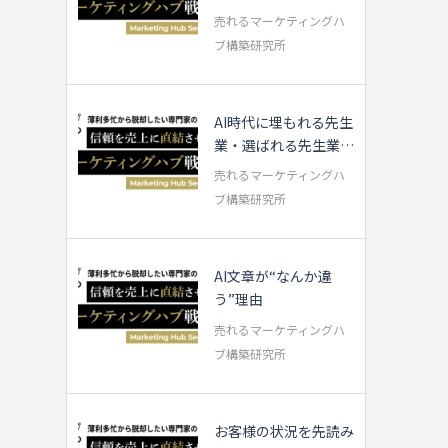
い方を実演【専門家...
売れるマーケティングハ
ブ構築研究所
AI時代に埋もれる先生
業・選ばれる先生業の
違いとは？
売れるマーケティングハ
ブ構築研究所
AI文章が“なんか違
う”理由
売れるマーケティングハ
ブ構築研究所
お客様の状況を先読み