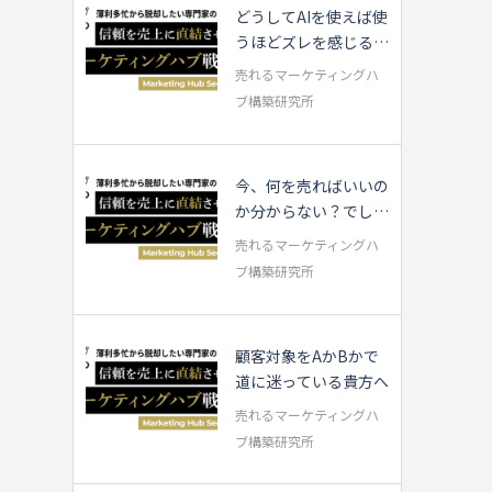
どうしてAIを使えば使
うほどズレを感じるの
か？
売れるマーケティングハ
ブ構築研究所
今、何を売ればいいの
か分からない？でした
ら…
売れるマーケティングハ
ブ構築研究所
顧客対象をAかBかで
道に迷っている貴方へ
売れるマーケティングハ
ブ構築研究所