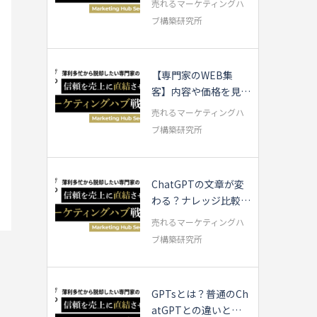
売れるマーケティングハ
ブ構築研究所
【専門家のWEB集
客】内容や価格を見直
す前に確認すべき3...
売れるマーケティングハ
ブ構築研究所
ChatGPTの文章が変
わる？ナレッジ比較し
てみました
売れるマーケティングハ
ブ構築研究所
GPTsとは？普通のCh
atGPTとの違いと使