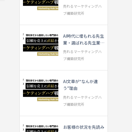
い方を実演【専門家...
売れるマーケティングハ
ブ構築研究所
AI時代に埋もれる先生
業・選ばれる先生業の
違いとは？
売れるマーケティングハ
ブ構築研究所
AI文章が“なんか違
う”理由
売れるマーケティングハ
ブ構築研究所
お客様の状況を先読み