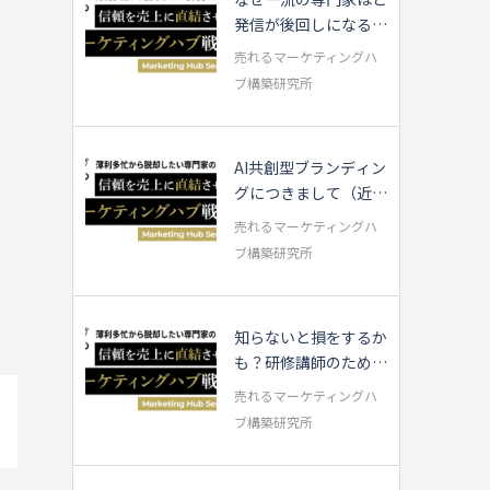
発信が後回しになるの
か？
売れるマーケティングハ
ブ構築研究所
AI共創型ブランディン
グにつきまして（近況
報告）
売れるマーケティングハ
ブ構築研究所
知らないと損をするか
も？研修講師のための
AI活用3つのTips
売れるマーケティングハ
ブ構築研究所