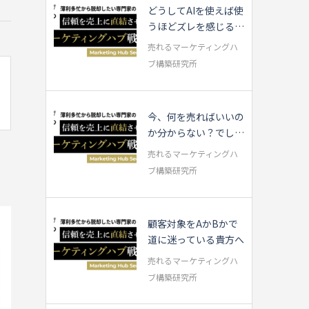
どうしてAIを使えば使
うほどズレを感じるの
か？
売れるマーケティングハ
ブ構築研究所
今、何を売ればいいの
か分からない？でした
ら…
売れるマーケティングハ
ブ構築研究所
顧客対象をAかBかで
道に迷っている貴方へ
売れるマーケティングハ
ブ構築研究所